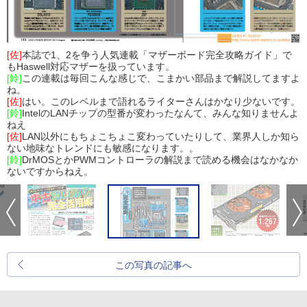
[佐]
本誌で1、2を争う人気連載「マザーボード完全攻略ガイド」で
もHaswell対応マザーを扱っています。
[鈴]
この連載は毎回こんな感じで、こまかい部品まで解説してますよ
ね。
[佐]
はい。このレベルまで語れるライターさんはかなり少ないです。
[鈴]
IntelのLANチップの型番が変わったなんて、みんな知りませんよ
ねえ
[佐]
LAN以外にもちょこちょこ変わっていたりして、業界人しか知ら
ない地味なトレンドにも敏感になります。。
[鈴]
DrMOSとかPWMコントローラの解説まで読める機会はなかなか
ないですからねえ。
この写真の記事へ