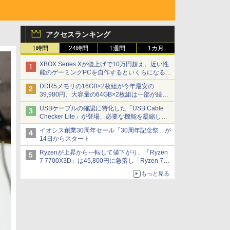
アクセスランキング
1時間
24時間
1週間
1カ月
XBOX Series Xが値上げで10万円超え。近い性
能のゲーミングPCを自作するといくらになる？
【石田賀津男の『酒の肴にPCゲーム』】
DDR5メモリの16GB×2枚組が今年最安の
39,980円、大容量の64GB×2枚組は一部が続騰
[8月前半のメモリ価格]
USBケーブルの確認に特化した「USB Cable
Checker Lite」が登場、必要な機能を凝縮しコ
ンパクトに 7日発売
イオシス創業30周年セール「30周年記念祭」が
14日からスタート
Ryzenが上昇から一転して値下がり、「Ryzen
7 7700X3D」は45,800円に急落し「Ryzen 7
7800X3D」との価格逆転解消 [8月前半のCPU
もっと見る
価格]