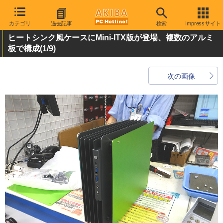
カテゴリ
過去記事
検索
Impressサイト
ヒートシンク風ケースにMini-ITX版が登場、複数のアルミ
板で構成
(1/9)
次の画像