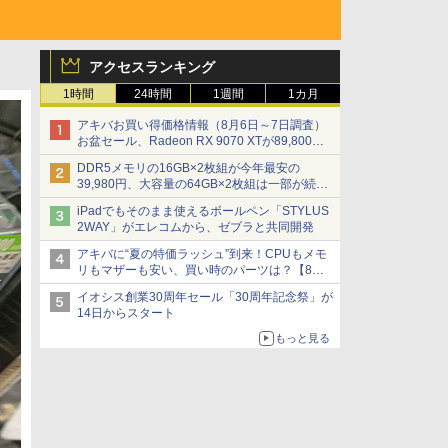
アクセスランキング
1時間
24時間
1週間
1カ月
アキバお買い得価格情報（8月6日～7日調査）
お盆セール、Radeon RX 9070 XTが89,800
円、水平周波数24.8kHz対応の17型モニターが
DDR5メモリの16GB×2枚組が今年最安の
9,801円、暑さ指数連動セール ほか
39,980円、大容量の64GB×2枚組は一部が続騰
[8月前半のメモリ価格]
iPadでもそのまま使えるボールペン「STYLUS
2WAY」がエレコムから、ゼブラと共同開発
アキバに“夏の特価ラッシュ”到来！CPUもメモ
リもマザーも安い、買い時のパーツは？【8月7
日(金)22時配信】
イオシス創業30周年セール「30周年記念祭」が
14日からスタート
もっと見る