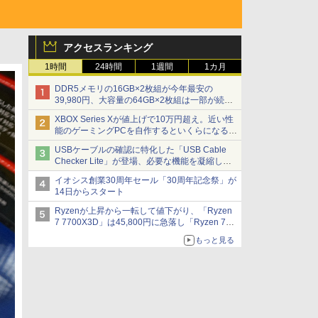
アクセスランキング
1時間
24時間
1週間
1カ月
DDR5メモリの16GB×2枚組が今年最安の
39,980円、大容量の64GB×2枚組は一部が続騰
[8月前半のメモリ価格]
XBOX Series Xが値上げで10万円超え。近い性
能のゲーミングPCを自作するといくらになる？
【石田賀津男の『酒の肴にPCゲーム』】
USBケーブルの確認に特化した「USB Cable
Checker Lite」が登場、必要な機能を凝縮しコ
ンパクトに 7日発売
イオシス創業30周年セール「30周年記念祭」が
14日からスタート
Ryzenが上昇から一転して値下がり、「Ryzen
7 7700X3D」は45,800円に急落し「Ryzen 7
7800X3D」との価格逆転解消 [8月前半のCPU
もっと見る
価格]