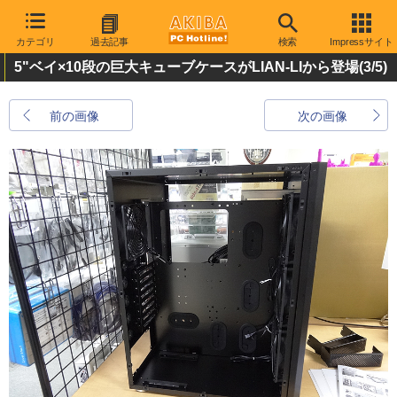
カテゴリ
過去記事
検索
Impressサイト
5"ベイ×10段の巨大キューブケースがLIAN-LIから登場
(3/5)
前の画像
次の画像