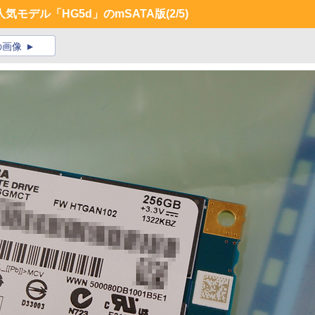
人気モデル「HG5d」のmSATA版
(2/5)
の画像