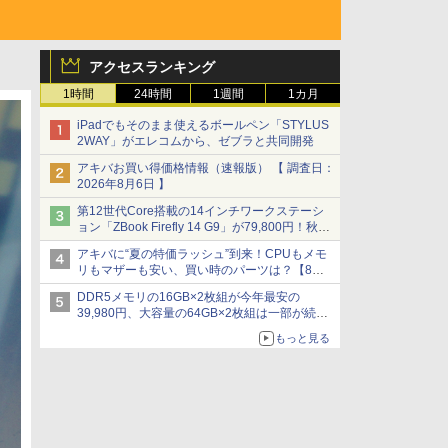
アクセスランキング
1時間
24時間
1週間
1カ月
iPadでもそのまま使えるボールペン「STYLUS
2WAY」がエレコムから、ゼブラと共同開発
アキバお買い得価格情報（速報版） 【 調査日：
2026年8月6日 】
第12世代Core搭載の14インチワークステーシ
ョン「ZBook Firefly 14 G9」が79,800円！秋葉
原で中古PCセール
アキバに“夏の特価ラッシュ”到来！CPUもメモ
リもマザーも安い、買い時のパーツは？【8月7
日(金)22時配信】
DDR5メモリの16GB×2枚組が今年最安の
39,980円、大容量の64GB×2枚組は一部が続騰
[8月前半のメモリ価格]
もっと見る