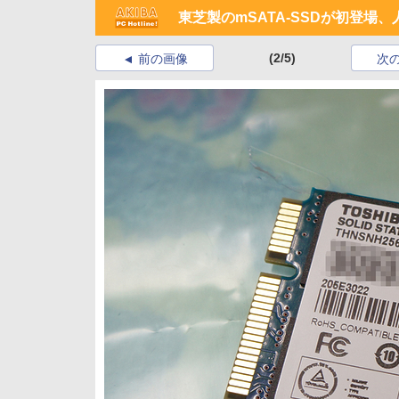
東芝製のmSATA-SSDが初登場、
(2/5)
前の画像
次