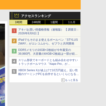
アクセスランキング
1時間
24時間
1週間
1カ月
アキバお買い得価格情報（速報版） 【 調査日：
2026年8月6日 】
iPadでもそのまま使えるボールペン「STYLUS
2WAY」がエレコムから、ゼブラと共同開発
DDR5メモリの16GB×2枚組が今年最安の
39,980円、大容量の64GB×2枚組は一部が続騰
[8月前半のメモリ価格]
スリム形状でキーボードとも組み合わせやすい
トラックボールマウス「Nape Pro」が
Keychronから
XBOX Series Xが値上げで10万円超え。近い性
能のゲーミングPCを自作するといくらになる？
【石田賀津男の『酒の肴にPCゲーム』】
もっと見る