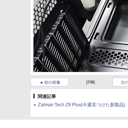
(7/8)
前の画像
次
関連記事
Zalman Tech Z9 Plus(今週見つけた新製品)