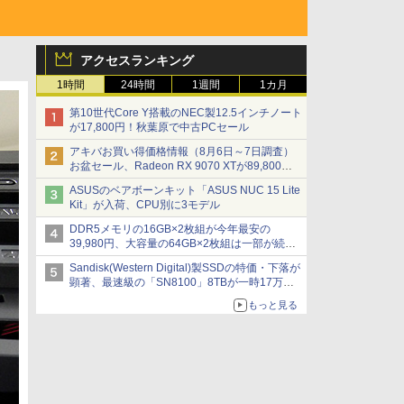
アクセスランキング
1時間
24時間
1週間
1カ月
第10世代Core Y搭載のNEC製12.5インチノート
が17,800円！秋葉原で中古PCセール
アキバお買い得価格情報（8月6日～7日調査）
お盆セール、Radeon RX 9070 XTが89,800
円、水平周波数24.8kHz対応の17型モニターが
ASUSのベアボーンキット「ASUS NUC 15 Lite
9,801円、暑さ指数連動セール ほか
Kit」が入荷、CPU別に3モデル
DDR5メモリの16GB×2枚組が今年最安の
39,980円、大容量の64GB×2枚組は一部が続騰
[8月前半のメモリ価格]
Sandisk(Western Digital)製SSDの特価・下落が
顕著、最速級の「SN8100」8TBが一時17万円
割れ [8月前半のSSD価格]
もっと見る