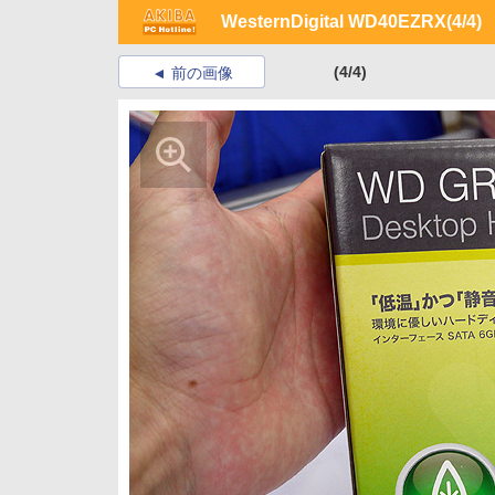
WesternDigital WD40EZRX
(4/4)
(4/4)
前の画像