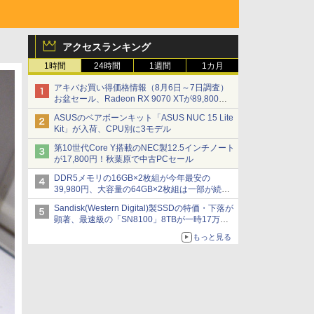
アクセスランキング
1時間
24時間
1週間
1カ月
アキバお買い得価格情報（8月6日～7日調査）
お盆セール、Radeon RX 9070 XTが89,800
円、水平周波数24.8kHz対応の17型モニターが
ASUSのベアボーンキット「ASUS NUC 15 Lite
9,801円、暑さ指数連動セール ほか
Kit」が入荷、CPU別に3モデル
第10世代Core Y搭載のNEC製12.5インチノート
が17,800円！秋葉原で中古PCセール
DDR5メモリの16GB×2枚組が今年最安の
39,980円、大容量の64GB×2枚組は一部が続騰
[8月前半のメモリ価格]
Sandisk(Western Digital)製SSDの特価・下落が
顕著、最速級の「SN8100」8TBが一時17万円
割れ [8月前半のSSD価格]
もっと見る