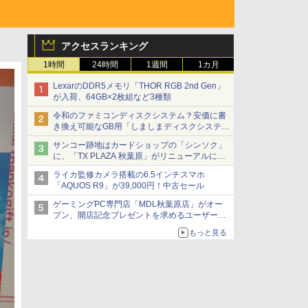
アクセスランキング
1時間
24時間
1週間
1カ月
LexarのDDR5メモリ「THOR RGB 2nd Gen」
が入荷、64GB×2枚組など3種類
令和のファミコンディスクシステム？安価に書
き換え可能なGB用「しましまディスクシステ
ム」
サンコー跡地はカードショップの「シンソク」
に、「TX PLAZA 秋葉原」がリニューアルに伴
い一時休業、ジャンクのDDR2メモリが100円
ライカ監修カメラ搭載の6.5インチスマホ
で販売など～ 最近の秋葉原 ～
「AQUOS R9」が39,000円！中古セール
ゲーミングPC専門店「MDL秋葉原店」がオー
プン、開店記念プレゼントを求めるユーザーが
押し寄せ長蛇の列に
もっと見る