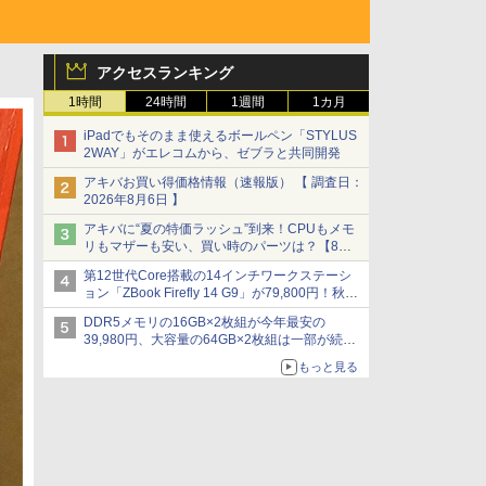
アクセスランキング
1時間
24時間
1週間
1カ月
iPadでもそのまま使えるボールペン「STYLUS
2WAY」がエレコムから、ゼブラと共同開発
アキバお買い得価格情報（速報版） 【 調査日：
2026年8月6日 】
アキバに“夏の特価ラッシュ”到来！CPUもメモ
リもマザーも安い、買い時のパーツは？【8月7
日(金)22時配信】
第12世代Core搭載の14インチワークステーシ
ョン「ZBook Firefly 14 G9」が79,800円！秋葉
原で中古PCセール
DDR5メモリの16GB×2枚組が今年最安の
39,980円、大容量の64GB×2枚組は一部が続騰
[8月前半のメモリ価格]
もっと見る