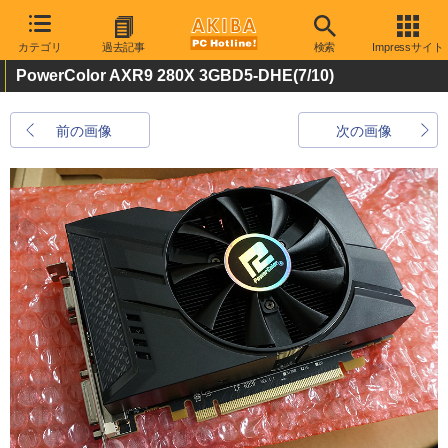
カテゴリ
過去記事
検索
Impressサイト
PowerColor AXR9 280X 3GBD5-DHE
(7/10)
前の画像
次の画像