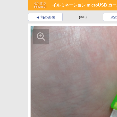
イルミネーション microUSB カ
(3/6)
前の画像
次