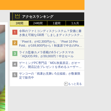
アクセスランキング
1時間
24時間
1週間
1カ月
令和のファミコンディスクシステム？安価に書
き換え可能なGB用「しましまディスクシステ
ム」
「Pixel 8」が42,300円から、「Pixel 10 Pro
Fold」が169,800円から！秋葉原で中古のPixel
シリーズがお買い得
ライカ監修カメラ搭載の6.5インチスマホ
「AQUOS R9」が39,000円！中古セール
ゲーミングPC専門店「MDL秋葉原店」がオー
プン、開店記念プレゼントを求めるユーザーが
押し寄せ長蛇の列に
サンコーの「残暑お見舞い5点福箱」が数量限
定で販売中
もっと見る