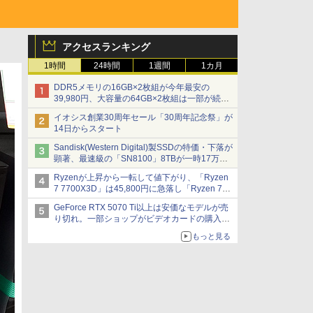
アクセスランキング
1時間
24時間
1週間
1カ月
DDR5メモリの16GB×2枚組が今年最安の
39,980円、大容量の64GB×2枚組は一部が続騰
[8月前半のメモリ価格]
イオシス創業30周年セール「30周年記念祭」が
14日からスタート
Sandisk(Western Digital)製SSDの特価・下落が
顕著、最速級の「SN8100」8TBが一時17万円
割れ [8月前半のSSD価格]
Ryzenが上昇から一転して値下がり、「Ryzen
7 7700X3D」は45,800円に急落し「Ryzen 7
7800X3D」との価格逆転解消 [8月前半のCPU
GeForce RTX 5070 Ti以上は安価なモデルが売
価格]
り切れ。一部ショップがビデオカードの購入制
限を実施したニュースが注目を集める AKIBA
もっと見る
PC Hotline! 先週のアクセスランキング 26年7月
27日～26年8月3日