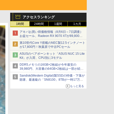
アクセスランキング
1時間
24時間
1週間
1カ月
アキバお買い得価格情報（8月6日～7日調査）
お盆セール、Radeon RX 9070 XTが89,800
円、水平周波数24.8kHz対応の17型モニターが
第10世代Core Y搭載のNEC製12.5インチノート
9,801円、暑さ指数連動セール ほか
が17,800円！秋葉原で中古PCセール
ASUSのベアボーンキット「ASUS NUC 15 Lite
Kit」が入荷、CPU別に3モデル
DDR5メモリの16GB×2枚組が今年最安の
39,980円、大容量の64GB×2枚組は一部が続騰
[8月前半のメモリ価格]
Sandisk(Western Digital)製SSDの特価・下落が
顕著、最速級の「SN8100」8TBが一時17万円
割れ [8月前半のSSD価格]
もっと見る