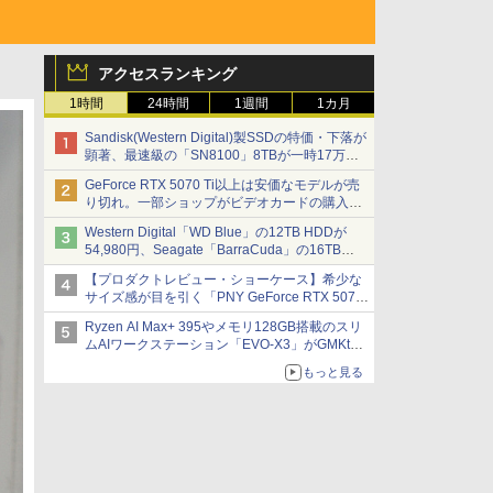
アクセスランキング
1時間
24時間
1週間
1カ月
Sandisk(Western Digital)製SSDの特価・下落が
顕著、最速級の「SN8100」8TBが一時17万円
割れ [8月前半のSSD価格]
GeForce RTX 5070 Ti以上は安価なモデルが売
り切れ。一部ショップがビデオカードの購入制
限を実施したニュースが注目を集める AKIBA
Western Digital「WD Blue」の12TB HDDが
PC Hotline! 先週のアクセスランキング 26年7月
54,980円、Seagate「BarraCuda」の16TB
27日～26年8月3日
HDDが64,980円などが特売、NAS・ビジネス向
【プロダクトレビュー・ショーケース】希少な
けは上昇傾向 [8月前半のHDD価格]
サイズ感が目を引く「PNY GeForce RTX 5070
Ti 16GB OC SLIM」。準ハイエンドでも2スロ
Ryzen AI Max+ 395やメモリ128GB搭載のスリ
ット厚で長さ30cm切り！スリムボディでもパフ
ムAIワークステーション「EVO-X3」がGMKtec
ォーマンスと冷却は万全 text by 内田 泰仁
から
もっと見る