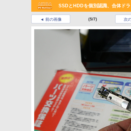
SSDとHDDを個別認識、合体ドライ
(5/7)
前の画像
次