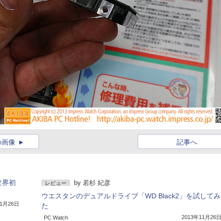
の画像
記事へ
世界初
by
若杉 紀彦
レビュー
ウエスタンのデュアルドライブ「WD Black2」を試してみ
11月26日
た
2013年11月26
PC Watch