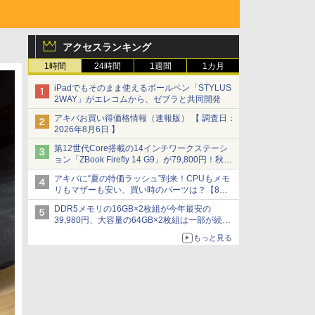
アクセスランキング
1時間
24時間
1週間
1カ月
iPadでもそのまま使えるボールペン「STYLUS
2WAY」がエレコムから、ゼブラと共同開発
アキバお買い得価格情報（速報版） 【 調査日：
2026年8月6日 】
第12世代Core搭載の14インチワークステーシ
ョン「ZBook Firefly 14 G9」が79,800円！秋葉
原で中古PCセール
アキバに“夏の特価ラッシュ”到来！CPUもメモ
リもマザーも安い、買い時のパーツは？【8月7
日(金)22時配信】
DDR5メモリの16GB×2枚組が今年最安の
39,980円、大容量の64GB×2枚組は一部が続騰
[8月前半のメモリ価格]
もっと見る