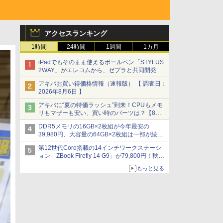
アクセスランキング
1時間
24時間
1週間
1カ月
iPadでもそのまま使えるボールペン「STYLUS
2WAY」がエレコムから、ゼブラと共同開発
アキバお買い得価格情報（速報版） 【 調査日：
2026年8月6日 】
アキバに“夏の特価ラッシュ”到来！CPUもメモ
リもマザーも安い、買い時のパーツは？【8月7
日(金)22時配信】
DDR5メモリの16GB×2枚組が今年最安の
39,980円、大容量の64GB×2枚組は一部が続騰
[8月前半のメモリ価格]
第12世代Core搭載の14インチワークステーシ
ョン「ZBook Firefly 14 G9」が79,800円！秋葉
原で中古PCセール
もっと見る