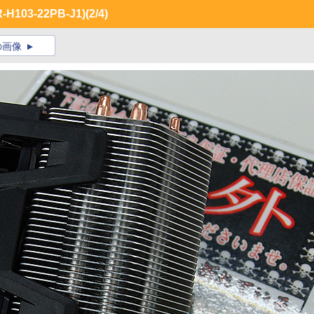
-H103-22PB-J1)
(2/4)
の画像