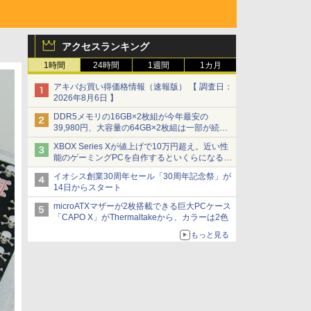
アクセスランキング
1時間
24時間
1週間
1カ月
アキバお買い得価格情報（速報版） 【 調査日：
2026年8月6日 】
DDR5メモリの16GB×2枚組が今年最安の
39,980円、大容量の64GB×2枚組は一部が続騰
[8月前半のメモリ価格]
XBOX Series Xが値上げで10万円超え。近い性
能のゲーミングPCを自作するといくらになる？
【石田賀津男の『酒の肴にPCゲーム』】
イオシス創業30周年セール「30周年記念祭」が
14日からスタート
microATXマザーが2枚搭載できる巨大PCケース
「CAPO X」がThermaltakeから、カラーは2色
もっと見る