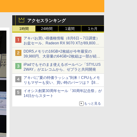
アクセスランキング
1時間
24時間
1週間
1カ月
アキバお買い得価格情報（8月6日～7日調査）
お盆セール、Radeon RX 9070 XTが89,800
円、水平周波数24.8kHz対応の17型モニターが
DDR5メモリの16GB×2枚組が今年最安の
9,801円、暑さ指数連動セール ほか
39,980円、大容量の64GB×2枚組は一部が続騰
[8月前半のメモリ価格]
iPadでもそのまま使えるボールペン「STYLUS
2WAY」がエレコムから、ゼブラと共同開発
アキバに“夏の特価ラッシュ”到来！CPUもメモ
リもマザーも安い、買い時のパーツは？【8月7
日(金)22時配信】
イオシス創業30周年セール「30周年記念祭」が
14日からスタート
もっと見る