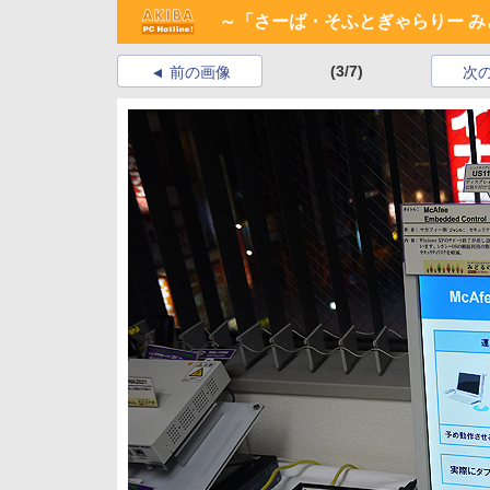
～「さーば・そふとぎゃらりー 
(3/7)
前の画像
次