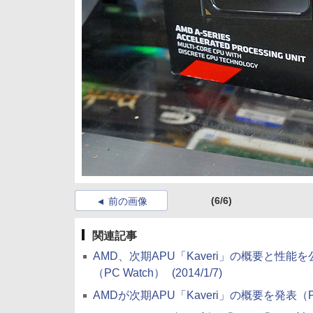
(6/6)
前の画像
関連記事
AMD、次期APU「Kaveri」の概要と性能を公
（PC Watch）
(2014/1/7)
AMDが次期APU「Kaveri」の概要を発表（PC