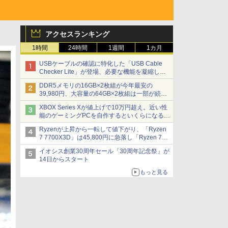
アクセスランキング
1時間
24時間
1週間
1カ月
USBケーブルの確認に特化した「USB Cable
Checker Lite」が登場、必要な機能を凝縮しコ
ンパクトに 7日発売
DDR5メモリの16GB×2枚組が今年最安の
39,980円、大容量の64GB×2枚組は一部が続騰
[8月前半のメモリ価格]
XBOX Series Xが値上げで10万円超え。近い性
能のゲーミングPCを自作するといくらになる？
【石田賀津男の『酒の肴にPCゲーム』】
Ryzenが上昇から一転して値下がり、「Ryzen
7 7700X3D」は45,800円に急落し「Ryzen 7
7800X3D」との価格逆転解消 [8月前半のCPU
イオシス創業30周年セール「30周年記念祭」が
価格]
14日からスタート
もっと見る