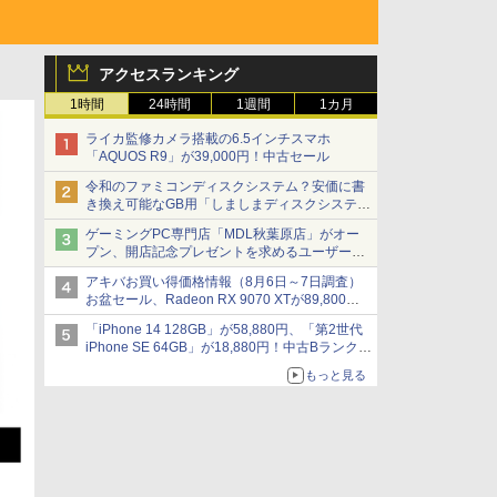
アクセスランキング
1時間
24時間
1週間
1カ月
ライカ監修カメラ搭載の6.5インチスマホ
「AQUOS R9」が39,000円！中古セール
令和のファミコンディスクシステム？安価に書
き換え可能なGB用「しましまディスクシステ
ム」
ゲーミングPC専門店「MDL秋葉原店」がオー
プン、開店記念プレゼントを求めるユーザーが
押し寄せ長蛇の列に
アキバお買い得価格情報（8月6日～7日調査）
お盆セール、Radeon RX 9070 XTが89,800
円、水平周波数24.8kHz対応の17型モニターが
「iPhone 14 128GB」が58,880円、「第2世代
9,801円、暑さ指数連動セール ほか
iPhone SE 64GB」が18,880円！中古Bランク品
セール
もっと見る