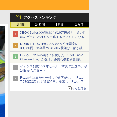
アクセスランキング
1時間
24時間
1週間
1カ月
XBOX Series Xが値上げで10万円超え。近い性
能のゲーミングPCを自作するといくらになる？
【石田賀津男の『酒の肴にPCゲーム』】
DDR5メモリの16GB×2枚組が今年最安の
39,980円、大容量の64GB×2枚組は一部が続騰
[8月前半のメモリ価格]
USBケーブルの確認に特化した「USB Cable
Checker Lite」が登場、必要な機能を凝縮しコ
ンパクトに 7日発売
イオシス創業30周年セール「30周年記念祭」が
14日からスタート
Ryzenが上昇から一転して値下がり、「Ryzen
7 7700X3D」は45,800円に急落し「Ryzen 7
7800X3D」との価格逆転解消 [8月前半のCPU
もっと見る
価格]