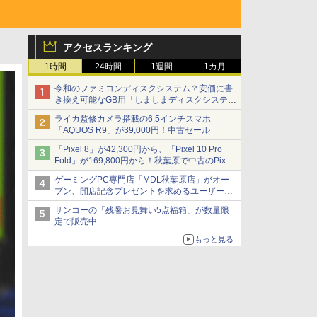
アクセスランキング
1時間
24時間
1週間
1カ月
令和のファミコンディスクシステム？安価に書
き換え可能なGB用「しましまディスクシステ
ム」
ライカ監修カメラ搭載の6.5インチスマホ
「AQUOS R9」が39,000円！中古セール
「Pixel 8」が42,300円から、「Pixel 10 Pro
Fold」が169,800円から！秋葉原で中古のPixel
シリーズがお買い得
ゲーミングPC専門店「MDL秋葉原店」がオー
プン、開店記念プレゼントを求めるユーザーが
押し寄せ長蛇の列に
サンコーの「残暑お見舞い5点福箱」が数量限
定で販売中
もっと見る