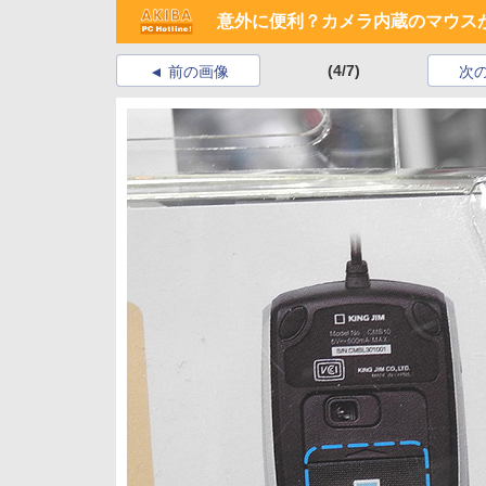
意外に便利？カメラ内蔵のマウス
(4/7)
前の画像
次