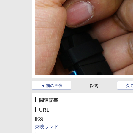
(5/8)
前の画像
次
関連記事
URL
IK8(
東映ランド