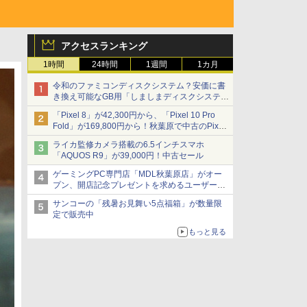
アクセスランキング
1時間
24時間
1週間
1カ月
令和のファミコンディスクシステム？安価に書
き換え可能なGB用「しましまディスクシステ
ム」
「Pixel 8」が42,300円から、「Pixel 10 Pro
Fold」が169,800円から！秋葉原で中古のPixel
シリーズがお買い得
ライカ監修カメラ搭載の6.5インチスマホ
「AQUOS R9」が39,000円！中古セール
ゲーミングPC専門店「MDL秋葉原店」がオー
プン、開店記念プレゼントを求めるユーザーが
押し寄せ長蛇の列に
サンコーの「残暑お見舞い5点福箱」が数量限
定で販売中
もっと見る