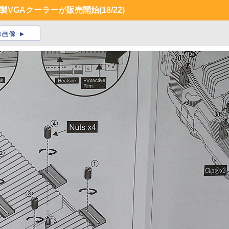
C製VGAクーラーが販売開始
(18/22)
の画像