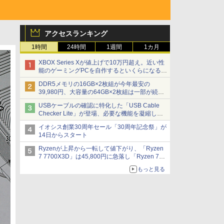
アクセスランキング
1時間
24時間
1週間
1カ月
XBOX Series Xが値上げで10万円超え。近い性
能のゲーミングPCを自作するといくらになる？
【石田賀津男の『酒の肴にPCゲーム』】
DDR5メモリの16GB×2枚組が今年最安の
39,980円、大容量の64GB×2枚組は一部が続騰
[8月前半のメモリ価格]
USBケーブルの確認に特化した「USB Cable
Checker Lite」が登場、必要な機能を凝縮しコ
ンパクトに 7日発売
イオシス創業30周年セール「30周年記念祭」が
14日からスタート
Ryzenが上昇から一転して値下がり、「Ryzen
7 7700X3D」は45,800円に急落し「Ryzen 7
7800X3D」との価格逆転解消 [8月前半のCPU
もっと見る
価格]