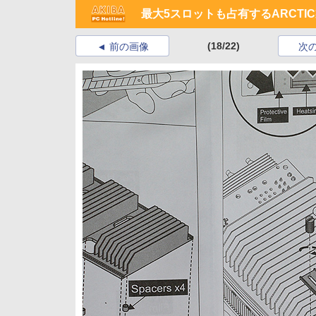
最大5スロットも占有するARCTI
(18/22)
前の画像
次