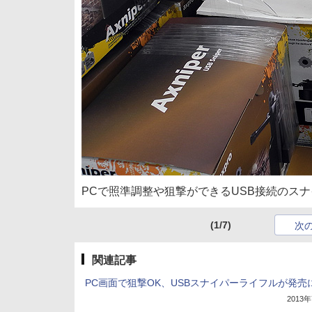
PCで照準調整や狙撃ができるUSB接続のス
(1/7)
次
関連記事
PC画面で狙撃OK、USBスナイパーライフルが発売
2013