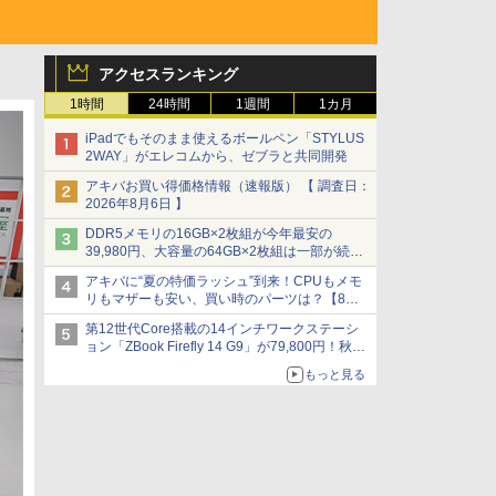
アクセスランキング
1時間
24時間
1週間
1カ月
iPadでもそのまま使えるボールペン「STYLUS
2WAY」がエレコムから、ゼブラと共同開発
アキバお買い得価格情報（速報版） 【 調査日：
2026年8月6日 】
DDR5メモリの16GB×2枚組が今年最安の
39,980円、大容量の64GB×2枚組は一部が続騰
[8月前半のメモリ価格]
アキバに“夏の特価ラッシュ”到来！CPUもメモ
リもマザーも安い、買い時のパーツは？【8月7
日(金)22時配信】
第12世代Core搭載の14インチワークステーシ
ョン「ZBook Firefly 14 G9」が79,800円！秋葉
原で中古PCセール
もっと見る