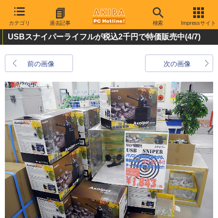
カテゴリ
過去記事
検索
Impressサイト
USBスナイパーライフルが税込2千円で特価販売中
(4/7)
前の画像
次の画像