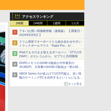
アクセスランキング
1時間
24時間
1週間
1カ月
アキバお買い得価格情報（速報版） 【 調査日：
2026年8月6日 】
スリム形状でキーボードとも組み合わせやすい
トラックボールマウス「Nape Pro」が
Keychronから
iPadでもそのまま使えるボールペン「STYLUS
2WAY」がエレコムから、ゼブラと共同開発
DDR5メモリの16GB×2枚組が今年最安の
39,980円、大容量の64GB×2枚組は一部が続騰
[8月前半のメモリ価格]
XBOX Series Xが値上げで10万円超え。近い性
能のゲーミングPCを自作するといくらになる？
【石田賀津男の『酒の肴にPCゲーム』】
もっと見る