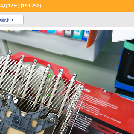
月12日)
(199/252)
の画像