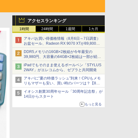
アクセスランキング
1時間
24時間
1週間
1カ月
アキバお買い得価格情報（8月6日～7日調査）
お盆セール、Radeon RX 9070 XTが89,800
円、水平周波数24.8kHz対応の17型モニターが
DDR5メモリの16GB×2枚組が今年最安の
9,801円、暑さ指数連動セール ほか
39,980円、大容量の64GB×2枚組は一部が続騰
[8月前半のメモリ価格]
iPadでもそのまま使えるボールペン「STYLUS
2WAY」がエレコムから、ゼブラと共同開発
アキバに“夏の特価ラッシュ”到来！CPUもメモ
リもマザーも安い、買い時のパーツは？【8月7
日(金)22時配信】
イオシス創業30周年セール「30周年記念祭」が
14日からスタート
もっと見る