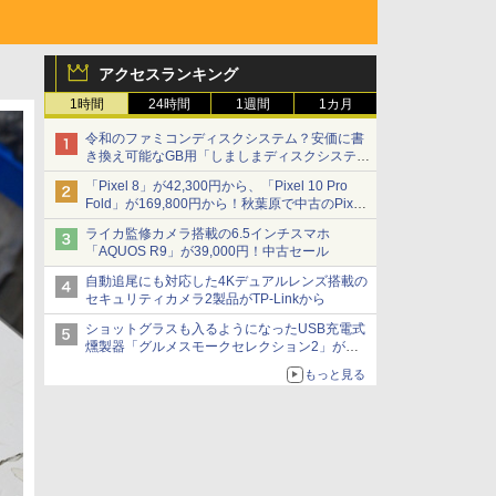
アクセスランキング
1時間
24時間
1週間
1カ月
令和のファミコンディスクシステム？安価に書
き換え可能なGB用「しましまディスクシステ
ム」
「Pixel 8」が42,300円から、「Pixel 10 Pro
Fold」が169,800円から！秋葉原で中古のPixel
シリーズがお買い得
ライカ監修カメラ搭載の6.5インチスマホ
「AQUOS R9」が39,000円！中古セール
自動追尾にも対応した4Kデュアルレンズ搭載の
セキュリティカメラ2製品がTP-Linkから
ショットグラスも入るようになったUSB充電式
燻製器「グルメスモークセレクション2」がサ
ンコーから
もっと見る