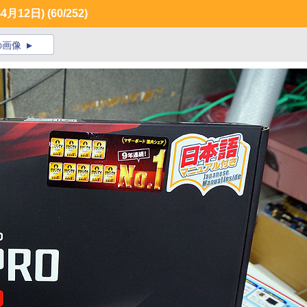
月12日)
(60/252)
の画像