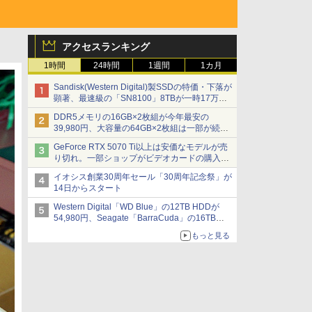
アクセスランキング
1時間
24時間
1週間
1カ月
Sandisk(Western Digital)製SSDの特価・下落が
顕著、最速級の「SN8100」8TBが一時17万円
割れ [8月前半のSSD価格]
DDR5メモリの16GB×2枚組が今年最安の
39,980円、大容量の64GB×2枚組は一部が続騰
[8月前半のメモリ価格]
GeForce RTX 5070 Ti以上は安価なモデルが売
り切れ。一部ショップがビデオカードの購入制
限を実施したニュースが注目を集める AKIBA
イオシス創業30周年セール「30周年記念祭」が
PC Hotline! 先週のアクセスランキング 26年7月
14日からスタート
27日～26年8月3日
Western Digital「WD Blue」の12TB HDDが
54,980円、Seagate「BarraCuda」の16TB
HDDが64,980円などが特売、NAS・ビジネス向
もっと見る
けは上昇傾向 [8月前半のHDD価格]