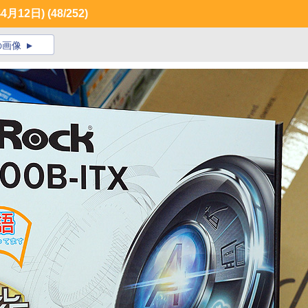
月12日)
(48/252)
の画像