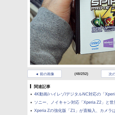
(48/252)
前の画像
次
関連記事
4K動画/ハイレゾ/デジタルNC対応の「Xperia 
ソニー、ノイキャン対応「Xperia Z2」と世界最薄「
Xperia Zの強化版「Z1」が直輸入、カメラは