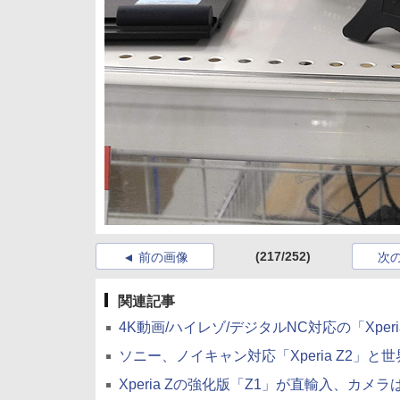
(217/252)
前の画像
次
関連記事
4K動画/ハイレゾ/デジタルNC対応の「Xperia 
ソニー、ノイキャン対応「Xperia Z2」と世界最薄「
Xperia Zの強化版「Z1」が直輸入、カメラは