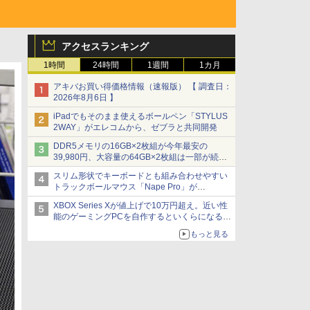
アクセスランキング
1時間
24時間
1週間
1カ月
アキバお買い得価格情報（速報版） 【 調査日：
2026年8月6日 】
iPadでもそのまま使えるボールペン「STYLUS
2WAY」がエレコムから、ゼブラと共同開発
DDR5メモリの16GB×2枚組が今年最安の
39,980円、大容量の64GB×2枚組は一部が続騰
[8月前半のメモリ価格]
スリム形状でキーボードとも組み合わせやすい
トラックボールマウス「Nape Pro」が
Keychronから
XBOX Series Xが値上げで10万円超え。近い性
能のゲーミングPCを自作するといくらになる？
【石田賀津男の『酒の肴にPCゲーム』】
もっと見る