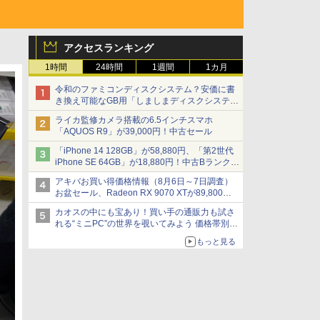
アクセスランキング
1時間
24時間
1週間
1カ月
令和のファミコンディスクシステム？安価に書
き換え可能なGB用「しましまディスクシステ
ム」
ライカ監修カメラ搭載の6.5インチスマホ
「AQUOS R9」が39,000円！中古セール
「iPhone 14 128GB」が58,880円、「第2世代
iPhone SE 64GB」が18,880円！中古Bランク品
セール
アキバお買い得価格情報（8月6日～7日調査）
お盆セール、Radeon RX 9070 XTが89,800
円、水平周波数24.8kHz対応の17型モニターが
カオスの中にも宝あり！買い手の通販力も試さ
9,801円、暑さ指数連動セール ほか
れる“ミニPC”の世界を覗いてみよう 価格帯別に
仕様や特徴を整理、11製品をピックアップ text
もっと見る
by 石川 ひさよし