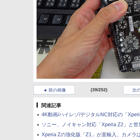
(39/252)
前の画像
次
関連記事
4K動画/ハイレゾ/デジタルNC対応の「Xperia 
ソニー、ノイキャン対応「Xperia Z2」と世界最薄「
Xperia Zの強化版「Z1」が直輸入、カメラは