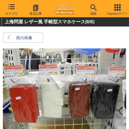
カテゴリ
過去記事
検索
Impressサイト
上海問屋 レザー風 手帳型スマホケース
(6/6)
前の画像