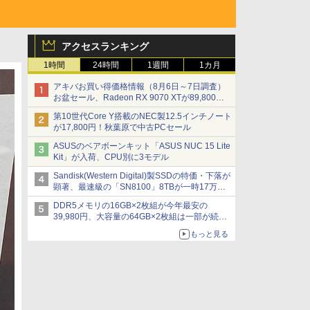
アクセスランキング
1時間
24時間
1週間
1カ月
アキバお買い得価格情報（8月6日～7日調査）
お盆セール、Radeon RX 9070 XTが89,800
円、水平周波数24.8kHz対応の17型モニターが
第10世代Core Y搭載のNEC製12.5インチノート
9,801円、暑さ指数連動セール ほか
が17,800円！秋葉原で中古PCセール
ASUSのベアボーンキット「ASUS NUC 15 Lite
Kit」が入荷、CPU別に3モデル
Sandisk(Western Digital)製SSDの特価・下落が
顕著、最速級の「SN8100」8TBが一時17万円
割れ [8月前半のSSD価格]
DDR5メモリの16GB×2枚組が今年最安の
39,980円、大容量の64GB×2枚組は一部が続騰
[8月前半のメモリ価格]
もっと見る