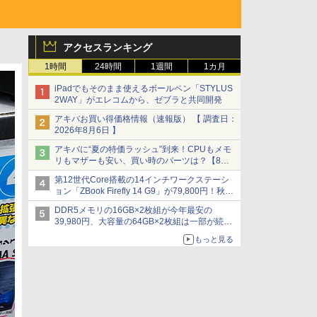
アクセスランキング
1時間
24時間
1週間
1カ月
iPadでもそのまま使えるボールペン「STYLUS
2WAY」がエレコムから、ゼブラと共同開発
アキバお買い得価格情報（速報版） 【 調査日：
2026年8月6日 】
アキバに“夏の特価ラッシュ”到来！CPUもメモ
リもマザーも安い、買い時のパーツは？【8月7
日(金)22時配信】
第12世代Core搭載の14インチワークステーシ
ョン「ZBook Firefly 14 G9」が79,800円！秋葉
原で中古PCセール
DDR5メモリの16GB×2枚組が今年最安の
39,980円、大容量の64GB×2枚組は一部が続騰
[8月前半のメモリ価格]
もっと見る