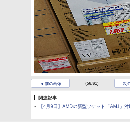
(58/61)
前の画像
次
関連記事
【4月9日】AMDの新型ソケット「AM1」