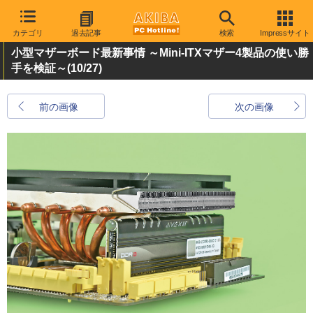
カテゴリ
過去記事
検索
Impressサイト
小型マザーボード最新事情 ～Mini-ITXマザー4製品の使い勝
手を検証～
(10/27)
前の画像
次の画像