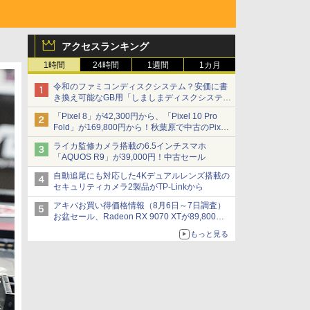
アクセスランキング
1時間
24時間
1週間
1カ月
令和のファミコンディスクシステム？安価に書
き換え可能なGB用「しましまディスクシステ
ム」
「Pixel 8」が42,300円から、「Pixel 10 Pro
Fold」が169,800円から！秋葉原で中古のPixel
シリーズがお買い得
ライカ監修カメラ搭載の6.5インチスマホ
「AQUOS R9」が39,000円！中古セール
自動追尾にも対応した4Kデュアルレンズ搭載の
セキュリティカメラ2製品がTP-Linkから
アキバお買い得価格情報（8月6日～7日調査）
お盆セール、Radeon RX 9070 XTが89,800
円、水平周波数24.8kHz対応の17型モニターが
もっと見る
9,801円、暑さ指数連動セール ほか