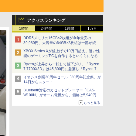
アクセスランキング
1時間
24時間
1週間
1カ月
DDR5メモリの16GB×2枚組が今年最安の
39,980円、大容量の64GB×2枚組は一部が続騰
[8月前半のメモリ価格]
XBOX Series Xが値上げで10万円超え。近い性
能のゲーミングPCを自作するといくらになる？
【石田賀津男の『酒の肴にPCゲーム』】
Ryzenが上昇から一転して値下がり、「Ryzen
7 7700X3D」は45,800円に急落し「Ryzen 7
7800X3D」との価格逆転解消 [8月前半のCPU
イオシス創業30周年セール「30周年記念祭」が
価格]
14日からスタート
Bluetooth対応のカセットプレーヤー「CAS-
W100N」がオーム電機から、価格は5,940円
もっと見る