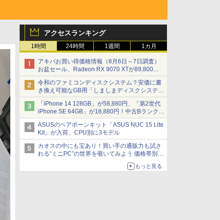
アクセスランキング
1時間
24時間
1週間
1カ月
アキバお買い得価格情報（8月6日～7日調査）
お盆セール、Radeon RX 9070 XTが89,800
円、水平周波数24.8kHz対応の17型モニターが
令和のファミコンディスクシステム？安価に書
9,801円、暑さ指数連動セール ほか
き換え可能なGB用「しましまディスクシステ
ム」
「iPhone 14 128GB」が58,880円、「第2世代
iPhone SE 64GB」が18,880円！中古Bランク品
セール
ASUSのベアボーンキット「ASUS NUC 15 Lite
Kit」が入荷、CPU別に3モデル
カオスの中にも宝あり！買い手の通販力も試さ
れる“ミニPC”の世界を覗いてみよう 価格帯別に
仕様や特徴を整理、11製品をピックアップ text
もっと見る
by 石川 ひさよし