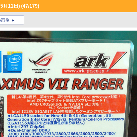
月11日)
(47/179)
の画像