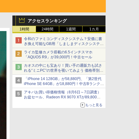
アクセスランキング
1時間
24時間
1週間
1カ月
令和のファミコンディスクシステム？安価に書
き換え可能なGB用「しましまディスクシステ
ム」
ライカ監修カメラ搭載の6.5インチスマホ
「AQUOS R9」が39,000円！中古セール
カオスの中にも宝あり！買い手の通販力も試さ
れる“ミニPC”の世界を覗いてみよう 価格帯別に
仕様や特徴を整理、11製品をピックアップ text
「iPhone 14 128GB」が58,880円、「第2世代
by 石川 ひさよし
iPhone SE 64GB」が18,880円！中古Bランク品
セール
アキバお買い得価格情報（8月6日～7日調査）
お盆セール、Radeon RX 9070 XTが89,800
円、水平周波数24.8kHz対応の17型モニターが
もっと見る
9,801円、暑さ指数連動セール ほか