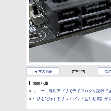
(29/179)
前の画像
次
関連記事
ソニー、専用アプリでライフログを記録できるリ
生活を記録するリストバンド型活動量計が