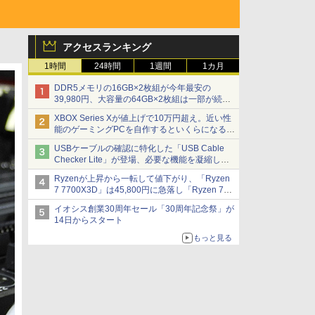
アクセスランキング
1時間
24時間
1週間
1カ月
DDR5メモリの16GB×2枚組が今年最安の
39,980円、大容量の64GB×2枚組は一部が続騰
[8月前半のメモリ価格]
XBOX Series Xが値上げで10万円超え。近い性
能のゲーミングPCを自作するといくらになる？
【石田賀津男の『酒の肴にPCゲーム』】
USBケーブルの確認に特化した「USB Cable
Checker Lite」が登場、必要な機能を凝縮しコ
ンパクトに 7日発売
Ryzenが上昇から一転して値下がり、「Ryzen
7 7700X3D」は45,800円に急落し「Ryzen 7
7800X3D」との価格逆転解消 [8月前半のCPU
イオシス創業30周年セール「30周年記念祭」が
価格]
14日からスタート
もっと見る