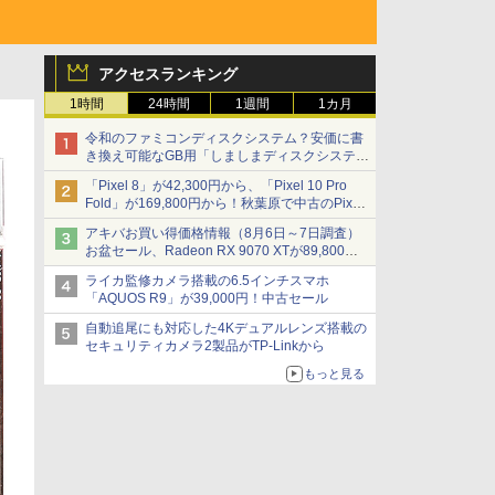
アクセスランキング
1時間
24時間
1週間
1カ月
令和のファミコンディスクシステム？安価に書
き換え可能なGB用「しましまディスクシステ
ム」
「Pixel 8」が42,300円から、「Pixel 10 Pro
Fold」が169,800円から！秋葉原で中古のPixel
シリーズがお買い得
アキバお買い得価格情報（8月6日～7日調査）
お盆セール、Radeon RX 9070 XTが89,800
円、水平周波数24.8kHz対応の17型モニターが
ライカ監修カメラ搭載の6.5インチスマホ
9,801円、暑さ指数連動セール ほか
「AQUOS R9」が39,000円！中古セール
自動追尾にも対応した4Kデュアルレンズ搭載の
セキュリティカメラ2製品がTP-Linkから
もっと見る