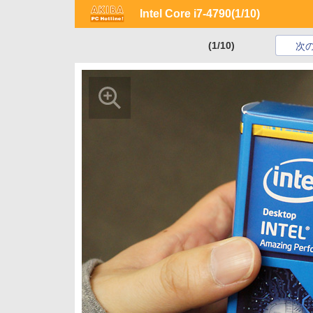
Intel Core i7-4790
(1/10)
(1/10)
次