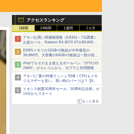
アクセスランキング
1時間
24時間
1週間
1カ月
アキバお買い得価格情報（8月6日～7日調査）
お盆セール、Radeon RX 9070 XTが89,800
円、水平周波数24.8kHz対応の17型モニターが
DDR5メモリの16GB×2枚組が今年最安の
9,801円、暑さ指数連動セール ほか
39,980円、大容量の64GB×2枚組は一部が続騰
[8月前半のメモリ価格]
iPadでもそのまま使えるボールペン「STYLUS
2WAY」がエレコムから、ゼブラと共同開発
アキバに“夏の特価ラッシュ”到来！CPUもメモ
リもマザーも安い、買い時のパーツは？【8月7
日(金)22時配信】
イオシス創業30周年セール「30周年記念祭」が
14日からスタート
もっと見る