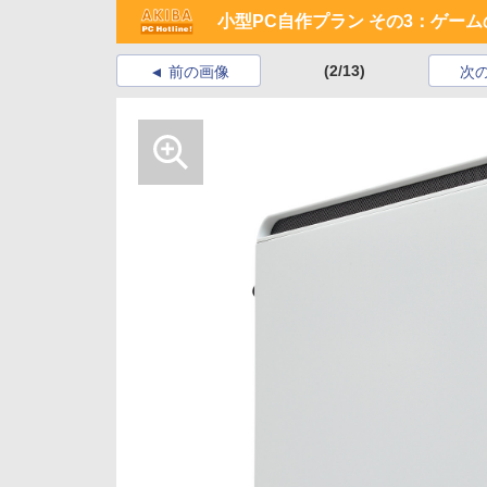
小型PC自作プラン その3：ゲームの
(2/13)
前の画像
次