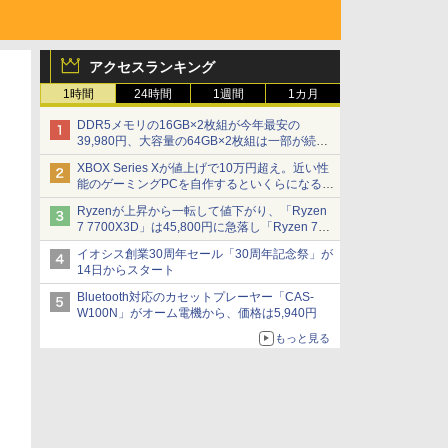
アクセスランキング
1時間
24時間
1週間
1カ月
DDR5メモリの16GB×2枚組が今年最安の
39,980円、大容量の64GB×2枚組は一部が続騰
[8月前半のメモリ価格]
XBOX Series Xが値上げで10万円超え。近い性
能のゲーミングPCを自作するといくらになる？
【石田賀津男の『酒の肴にPCゲーム』】
Ryzenが上昇から一転して値下がり、「Ryzen
7 7700X3D」は45,800円に急落し「Ryzen 7
7800X3D」との価格逆転解消 [8月前半のCPU
イオシス創業30周年セール「30周年記念祭」が
価格]
14日からスタート
Bluetooth対応のカセットプレーヤー「CAS-
W100N」がオーム電機から、価格は5,940円
もっと見る