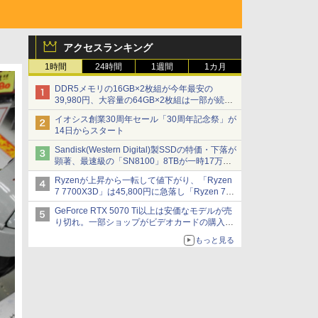
アクセスランキング
1時間
24時間
1週間
1カ月
DDR5メモリの16GB×2枚組が今年最安の
39,980円、大容量の64GB×2枚組は一部が続騰
[8月前半のメモリ価格]
イオシス創業30周年セール「30周年記念祭」が
14日からスタート
Sandisk(Western Digital)製SSDの特価・下落が
顕著、最速級の「SN8100」8TBが一時17万円
割れ [8月前半のSSD価格]
Ryzenが上昇から一転して値下がり、「Ryzen
7 7700X3D」は45,800円に急落し「Ryzen 7
7800X3D」との価格逆転解消 [8月前半のCPU
GeForce RTX 5070 Ti以上は安価なモデルが売
価格]
り切れ。一部ショップがビデオカードの購入制
限を実施したニュースが注目を集める AKIBA
もっと見る
PC Hotline! 先週のアクセスランキング 26年7月
27日～26年8月3日